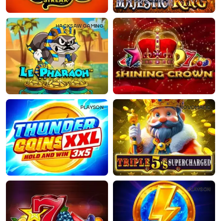
HACKSAW GAMING
PLAYSON
NOVOMATIC
PLAYSON