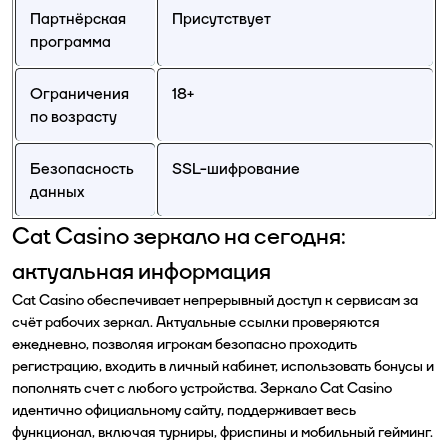
Партнёрская
Присутствует
программа
Ограничения
18+
по возрасту
Безопасность
SSL-шифрование
данных
Cat Casino зеркало на сегодня:
актуальная информация
Cat Casino обеспечивает непрерывный доступ к сервисам за
счёт рабочих зеркал. Актуальные ссылки проверяются
ежедневно, позволяя игрокам безопасно проходить
регистрацию, входить в личный кабинет, использовать бонусы и
пополнять счет с любого устройства. Зеркало Cat Casino
идентично официальному сайту, поддерживает весь
функционал, включая турниры, фриспины и мобильный гейминг.