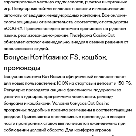
гарантированно честную отдачу слотов, рулеток и карточных
игр. Популярные тайтлы включают новинки и классические
автоматы от ведущих международных компаний. Все онлайн-
слоты защищены от вмешательств, соответствуют стандартам
eCOGRA. Правила каждого автомата прописаны на русском
языке, реализован демо-режим. Платформа Casino Cat
обновляет каталог еженедельно, внедряя свежие решения от
эксклюзивных студий.
Бонусы Кэт Казино: FS, кэшбэк,
промокоды
Бонусная система Кэт Казино официальный включает пакет
для новых пользователей: 100% на стартовый депозит и 150 FS.
Регулярно проводятся акции с фриспинами, подарками за
участие в турнирах, программами лояльности, релоад-
бонусами и кэшбэками. Условия бонусов Cat Casino
прозрачны: подробные правила размещены в соответствующем
разделе. Применяются эксклюзивные промокоды, а возврат
части проигранных ставок выплачивается еженедельно при
соблюдении условий оборота. Для комфорта игроков