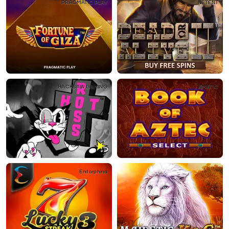
PRAGMATIC PLAY
NETENT
HACKSAW GAMING
AMATIC
Endorphina