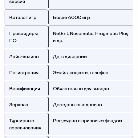
версия
Каталог игр
Более 4000 игр
Провайдеры
NetEnt, Novomatic, Pragmatic Play
ПО
и др.
Лайв-казино
Да, с дилерами
Регистрация
Эмейл, соцсети, телефон
Верификация
Обязательна для вывода
Зеркала
Доступны ежедневно
Турнирные
Регулярно с призовым фондом
соревнования