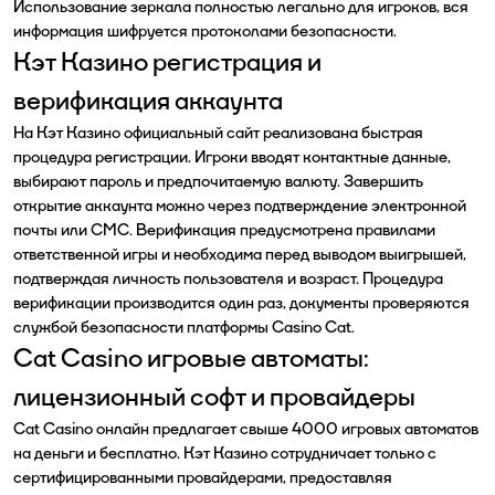
Использование зеркала полностью легально для игроков, вся
информация шифруется протоколами безопасности.
Кэт Казино регистрация и
верификация аккаунта
На Кэт Казино официальный сайт реализована быстрая
процедура регистрации. Игроки вводят контактные данные,
выбирают пароль и предпочитаемую валюту. Завершить
открытие аккаунта можно через подтверждение электронной
почты или СМС. Верификация предусмотрена правилами
ответственной игры и необходима перед выводом выигрышей,
подтверждая личность пользователя и возраст. Процедура
верификации производится один раз, документы проверяются
службой безопасности платформы Casino Cat.
Cat Casino игровые автоматы:
лицензионный софт и провайдеры
Cat Casino онлайн предлагает свыше 4000 игровых автоматов
на деньги и бесплатно. Кэт Казино сотрудничает только с
сертифицированными провайдерами, предоставляя