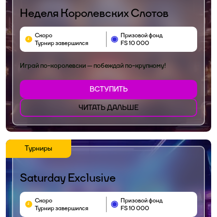
Неделя Королевских Слотов
Скоро
Призовой фонд
Турнир завершился
FS 10 000
Играй по-королевски — побеждай по-крупному!
ВСТУПИТЬ
ЧИТАТЬ ДАЛЬШЕ
Турниры
Saturday Exclusive
Скоро
Призовой фонд
Турнир завершился
FS 10 000