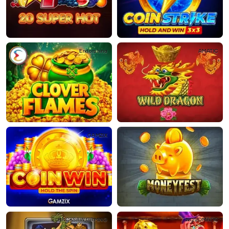
Endorphina
AMATIC
GAMZIX
HACKSAW GAMING
NOVOMATIC