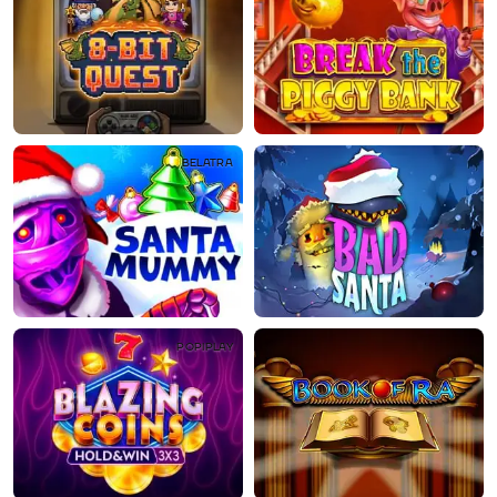
BELATRA
POPIPLAY