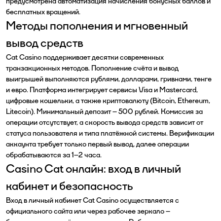
предусмотрена автоматизация начисления бонусных баллов и
бесплатных вращений.
Методы пополнения и мгновенный
вывод средств
Cat Casino поддерживает десятки современных
транзакционных методов. Пополнение счёта и вывод
выигрышей выполняются рублями, долларами, гривнами, тенге
и евро. Платформа интегрирует сервисы Visa и Mastercard,
цифровые кошельки, а также криптовалюту (Bitcoin, Ethereum,
Litecoin). Минимальный депозит – 500 рублей. Комиссия за
операции отсутствует, а скорость вывода средств зависит от
статуса пользователя и типа платёжной системы. Верификации
аккаунта требует только первый вывод, далее операции
обрабатываются за 1–2 часа.
Casino Cat онлайн: вход в личный
кабинет и безопасность
Вход в личный кабинет Cat Casino осуществляется с
официального сайта или через рабочее зеркало –